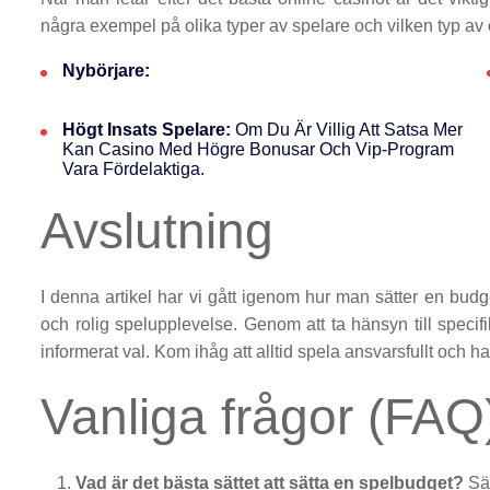
några exempel på olika typer av spelare och vilken typ a
Nybörjare:
Högt Insats Spelare:
Om Du Är Villig Att Satsa Mer
Kan Casino Med Högre Bonusar Och Vip-Program
Vara Fördelaktiga.
Avslutning
I denna artikel har vi gått igenom hur man sätter en budge
och rolig spelupplevelse. Genom att ta hänsyn till specif
informerat val. Kom ihåg att alltid spela ansvarsfullt och ha
Vanliga frågor (FAQ
Vad är det bästa sättet att sätta en spelbudget?
Sät