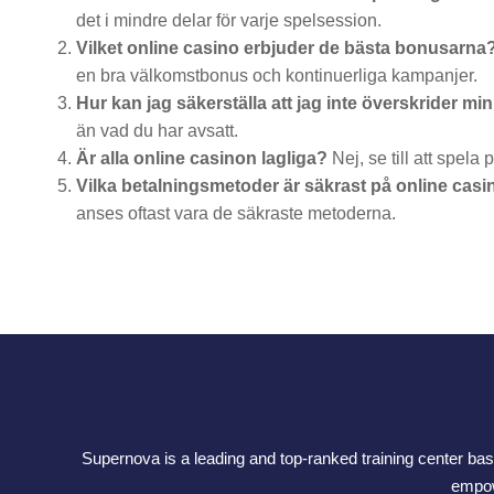
det i mindre delar för varje spelsession.
Vilket online casino erbjuder de bästa bonusarna
en bra välkomstbonus och kontinuerliga kampanjer.
Hur kan jag säkerställa att jag inte överskrider m
än vad du har avsatt.
Är alla online casinon lagliga?
Nej, se till att spela
Vilka betalningsmetoder är säkrast på online cas
anses oftast vara de säkraste metoderna.
Supernova is a leading and top-ranked training center ba
empowe