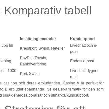
: Komparativ tabell
Insättningsmetoder
Kundsupport
pp till
Livechatt och e-
Kreditkort, Swish, Neteller
post
PayPal, Trustly,
ättning
Endast e-post
Banköverföring
till 1000
Livechatt dygnet
Kort, Swish
runt
e casinon och deras erbjudanden. Casino A är perfekt för
no B erbjuder spännande live dealer-alternativ för den som
ed sina generösa bonusar och utmärkta kundsupport.