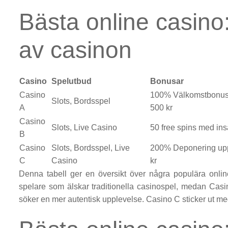
Bästa online casino
av casinon
Casino
Spelutbud
Bonusar
Casino
100% Välkomstbonus u
Slots, Bordsspel
A
500 kr
Casino
Slots, Live Casino
50 free spins med ins
B
Casino
Slots, Bordsspel, Live
200% Deponering upp 
C
Casino
kr
Denna tabell ger en översikt över några populära onlin
spelare som älskar traditionella casinospel, medan Casi
söker en mer autentisk upplevelse. Casino C sticker ut m