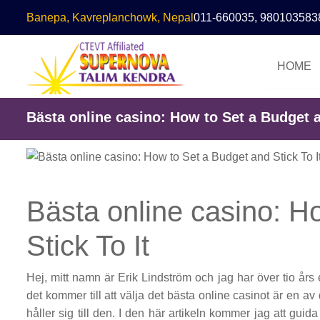
Banepa, Kavreplanchowk, Nepal
011-660035, 980103583
HOME
Bästa online casino: How to Set a Budget a
Bästa online casino: H
Stick To It
Hej, mitt namn är Erik Lindström och jag har över tio års
det kommer till att välja det bästa online casinot är en 
håller sig till den. I den här artikeln kommer jag att g