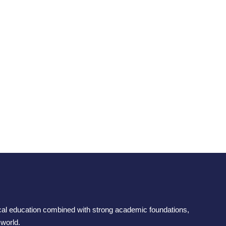
ical education combined with strong academic foundations,
 world.