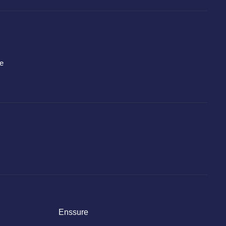
e
Enssure