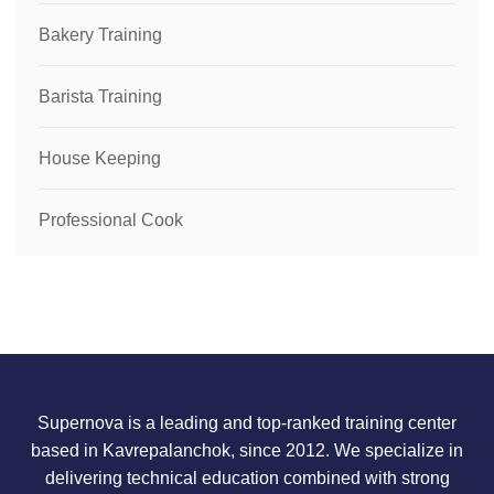
Bakery Training
Barista Training
House Keeping
Professional Cook
Supernova is a leading and top-ranked training center
based in Kavrepalanchok, since 2012. We specialize in
delivering technical education combined with strong