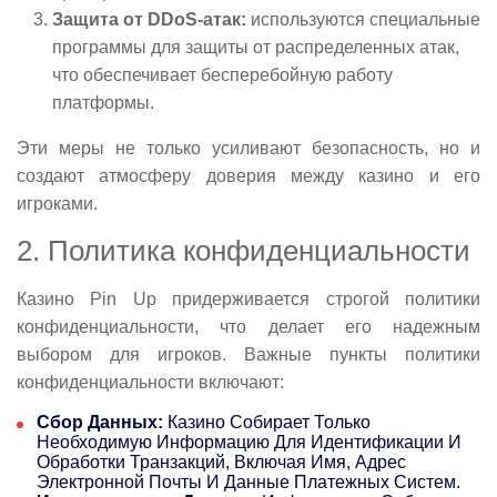
Защита от DDoS-атак:
используются специальные
программы для защиты от распределенных атак,
что обеспечивает бесперебойную работу
платформы.
Эти меры не только усиливают безопасность, но и
создают атмосферу доверия между казино и его
игроками.
2. Политика конфиденциальности
Казино Pin Up придерживается строгой политики
конфиденциальности, что делает его надежным
выбором для игроков. Важные пункты политики
конфиденциальности включают:
Сбор Данных:
Казино Собирает Только
Необходимую Информацию Для Идентификации И
Обработки Транзакций, Включая Имя, Адрес
Электронной Почты И Данные Платежных Систем.