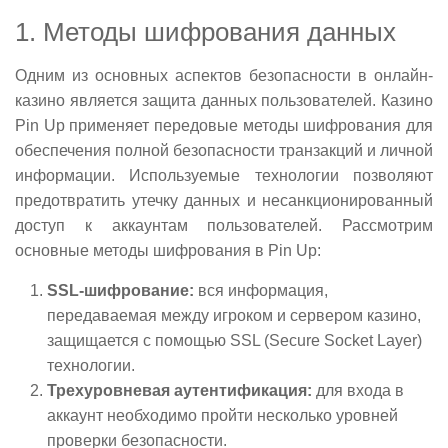
1. Методы шифрования данных
Одним из основных аспектов безопасности в онлайн-
казино является защита данных пользователей. Казино
Pin Up применяет передовые методы шифрования для
обеспечения полной безопасности транзакций и личной
информации. Используемые технологии позволяют
предотвратить утечку данных и несанкционированный
доступ к аккаунтам пользователей. Рассмотрим
основные методы шифрования в Pin Up:
SSL-шифрование:
вся информация,
передаваемая между игроком и сервером казино,
защищается с помощью SSL (Secure Socket Layer)
технологии.
Трехуровневая аутентификация:
для входа в
аккаунт необходимо пройти несколько уровней
проверки безопасности.