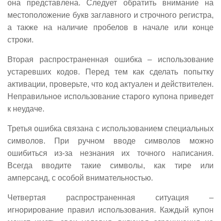
она представлена. Следует обратить внимание на
местоположение букв заглавного и строчного регистра,
а также на наличие пробелов в начале или конце
строки.
Вторая распространенная ошибка – использование
устаревших кодов. Перед тем как сделать попытку
активации, проверьте, что код актуален и действителен.
Неправильное использование старого купона приведет
к неудаче.
Третья ошибка связана с использованием специальных
символов. При ручном вводе символов можно
ошибиться из-за незнания их точного написания.
Всегда вводите такие символы, как тире или
амперсанд, с особой внимательностью.
Четвертая распространенная ситуация –
игнорирование правил использования. Каждый купон