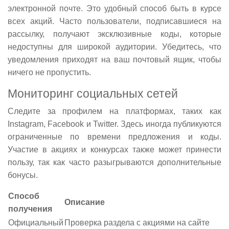
электронной почте. Это удобный способ быть в курсе
всех акций. Часто пользователи, подписавшиеся на
рассылку, получают эксклюзивные коды, которые
недоступны для широкой аудитории. Убедитесь, что
уведомления приходят на ваш почтовый ящик, чтобы
ничего не пропустить.
Мониторинг социальных сетей
Следите за профилем на платформах, таких как
Instagram, Facebook и Twitter. Здесь иногда публикуются
ограниченные по времени предложения и коды.
Участие в акциях и конкурсах также может принести
пользу, так как часто разыгрываются дополнительные
бонусы.
Способ
Описание
получения
Официальный
Проверка раздела с акциями на сайте