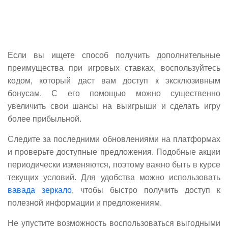
Если вы ищете способ получить дополнительные
преимущества при игровых ставках, воспользуйтесь
кодом, который даст вам доступ к эксклюзивным
бонусам. С его помощью можно существенно
увеличить свои шансы на выигрыши и сделать игру
более прибыльной.
Следите за последними обновлениями на платформах
и проверьте доступные предложения. Подобные акции
периодически изменяются, поэтому важно быть в курсе
текущих условий. Для удобства можно использовать
вавада зеркало
, чтобы быстро получить доступ к
полезной информации и предложениям.
Не упустите возможность воспользоваться выгодными