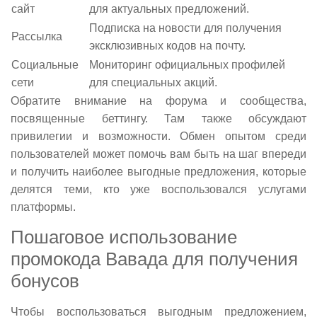
сайт
для актуальных предложений.
Подписка на новости для получения
Рассылка
эксклюзивных кодов на почту.
Социальные
Мониторинг официальных профилей
сети
для специальных акций.
Обратите внимание на форума и сообщества,
посвященные беттингу. Там также обсуждают
привилегии и возможности. Обмен опытом среди
пользователей может помочь вам быть на шаг впереди
и получить наиболее выгодные предложения, которые
делятся теми, кто уже воспользовался услугами
платформы.
Пошаговое использование
промокода Вавада для получения
бонусов
Чтобы воспользоваться выгодным предложением,