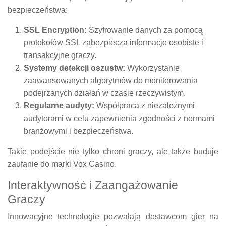
bezpieczeństwa:
SSL Encryption:
Szyfrowanie danych za pomocą
protokołów SSL zabezpiecza informacje osobiste i
transakcyjne graczy.
Systemy detekcji oszustw:
Wykorzystanie
zaawansowanych algorytmów do monitorowania
podejrzanych działań w czasie rzeczywistym.
Regularne audyty:
Współpraca z niezależnymi
audytorami w celu zapewnienia zgodności z normami
branżowymi i bezpieczeństwa.
Takie podejście nie tylko chroni graczy, ale także buduje
zaufanie do marki Vox Casino.
Interaktywność i Zaangażowanie
Graczy
Innowacyjne technologie pozwalają dostawcom gier na