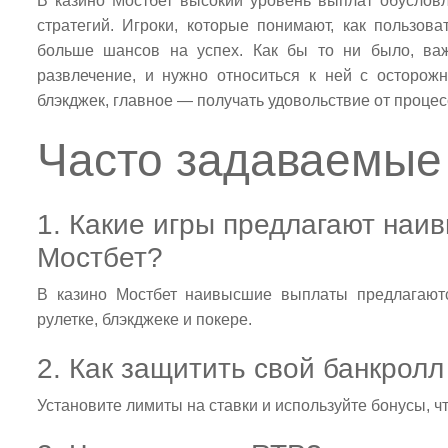
В казино Мостбет высокий уровень выплат обуслов
стратегий. Игроки, которые понимают, как пользов
больше шансов на успех. Как бы то ни было, важ
развлечение, и нужно относиться к ней с осторожн
блэкджек, главное — получать удовольствие от процес
Часто задаваемые
1. Какие игры предлагают наи
Мостбет?
В казино Мостбет наивысшие выплаты предлагаютс
рулетке, блэкджеке и покере.
2. Как защитить свой банкролл
Установите лимиты на ставки и используйте бонусы, ч