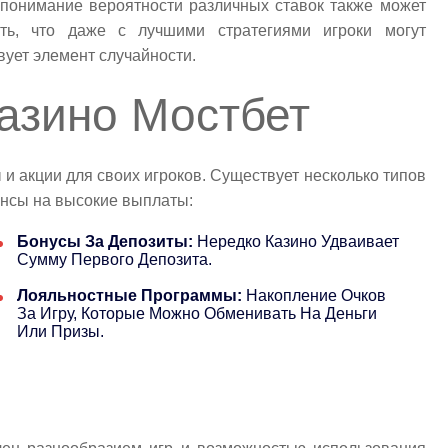
е понимание вероятности различных ставок также может
ть, что даже с лучшими стратегиями игроки могут
твует элемент случайности.
казино Мостбет
и акции для своих игроков. Существует несколько типов
ансы на высокие выплаты:
Бонусы За Депозиты:
Нередко Казино Удваивает
Сумму Первого Депозита.
Лояльностные Программы:
Накопление Очков
За Игру, Которые Можно Обменивать На Деньги
Или Призы.