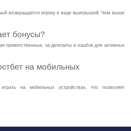
торый возвращается игроку в виде выигрышей. Чем выше
ает бонусы?
ая приветственные, за депозиты и кэшбэк для активных
Мостбет на мобильных
 играть на мобильных устройствах, что позволяет