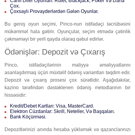
Canlı Diler Oyunları: Rulet, Blackjack, Poker Və Daha
Çox.
Çoxsaylı Provayderlərdən Gələn Oyunlar.
Bu geniş oyun seçimi, Pinco-nun istifadəçi təcrübəsini
mükəmməl hala gətirir. Oyunçular, seçim etmədə çətinlik
çəkməməyi bir yerli qayda olaraq qəbul edirlər.
Ödənişlər: Depozit və Çıxarış
Pinco, istifadəçilərinin maliyyə əməliyyatlarını
asanlaşdırmaq üçün müxtəlif ödəniş variantları təqdim edir.
Depozit və çıxarış prosesi çox sürətlidir. Aşağıdakılar,
kazino tərəfindən dəstəklenen ödəniş metodlarının bir
hissəsidir:
Kredit/Debet Kartları: Visa, MasterCard.
Elektron Cüzdanlar: Skrill, Neteller, Və Başqaları.
Bank Köçürməsi.
Depozitlərinizi anında hesaba yükləmək və qazanclarınızı