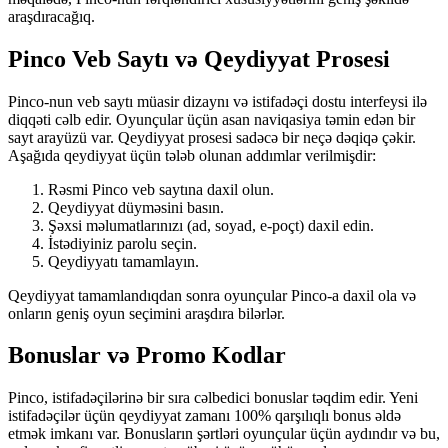
araşdıracağıq.
Pinco Veb Saytı və Qeydiyyat Prosesi
Pinco-nun veb saytı müasir dizaynı və istifadəçi dostu interfeysi ilə
diqqəti cəlb edir. Oyunçular üçün asan naviqasiya təmin edən bir
sayt arayüzü var. Qeydiyyat prosesi sadəcə bir neçə dəqiqə çəkir.
Aşağıda qeydiyyat üçün tələb olunan addımlar verilmişdir:
Rəsmi Pinco veb saytına daxil olun.
Qeydiyyat düyməsini basın.
Şəxsi məlumatlarınızı (ad, soyad, e-poçt) daxil edin.
İstədiyiniz parolu seçin.
Qeydiyyatı tamamlayın.
Qeydiyyat tamamlandıqdan sonra oyunçular Pinco-a daxil ola və
onların geniş oyun seçimini araşdıra bilərlər.
Bonuslar və Promo Kodlar
Pinco, istifadəçilərinə bir sıra cəlbedici bonuslar təqdim edir. Yeni
istifadəçilər üçün qeydiyyat zamanı 100% qarşılıqlı bonus əldə
etmək imkanı var. Bonusların şərtləri oyunçular üçün aydındır və bu,