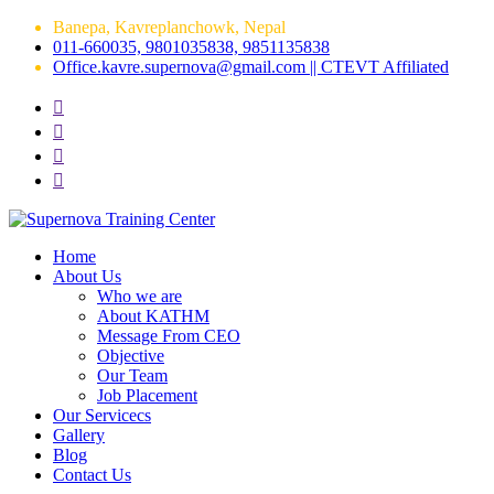
Banepa, Kavreplanchowk, Nepal
011-660035, 9801035838, 9851135838
Office.kavre.supernova@gmail.com || CTEVT Affiliated
Home
About Us
Who we are
About KATHM
Message From CEO
Objective
Our Team
Job Placement
Our Servicecs
Gallery
Blog
Contact Us